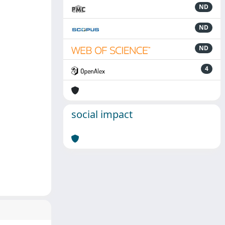
ND
ND
ND
4
social impact