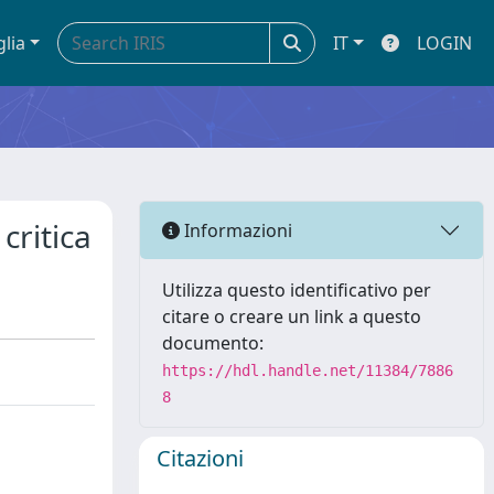
glia
IT
LOGIN
critica
Informazioni
Utilizza questo identificativo per
citare o creare un link a questo
documento:
https://hdl.handle.net/11384/7886
8
Citazioni