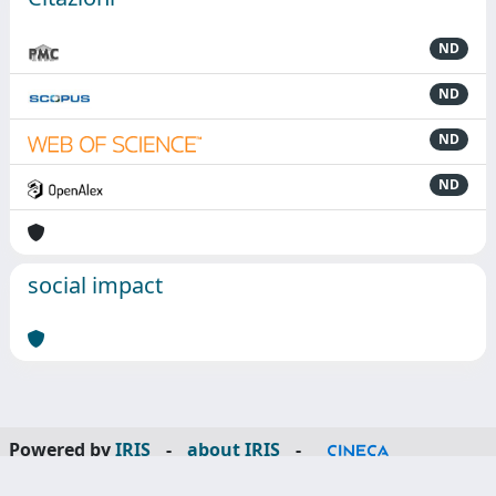
ND
ND
ND
ND
social impact
Powered by
IRIS
-
about IRIS
-
Utilizzo dei cookie
-
Privacy
Copyright © 2026