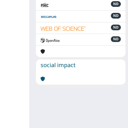
ND
ND
ND
ND
social impact