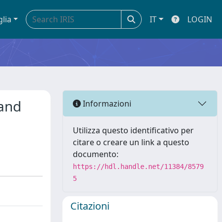
glia
IT
LOGIN
 and
Informazioni
Utilizza questo identificativo per
citare o creare un link a questo
documento:
https://hdl.handle.net/11384/8579
5
Citazioni