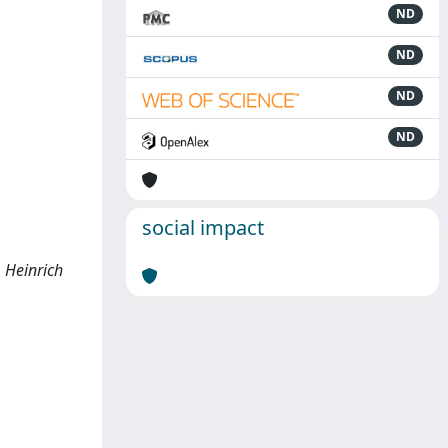
ND
ND
ND
ND
social impact
, Heinrich