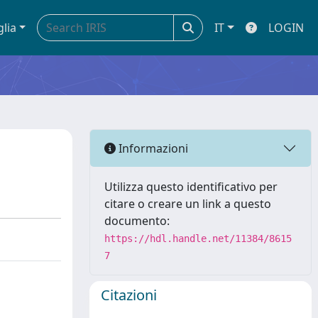
glia
IT
LOGIN
Informazioni
Utilizza questo identificativo per
citare o creare un link a questo
documento:
https://hdl.handle.net/11384/8615
7
Citazioni