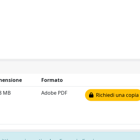
mensione
Formato
8 MB
Adobe PDF
Richiedi una copia