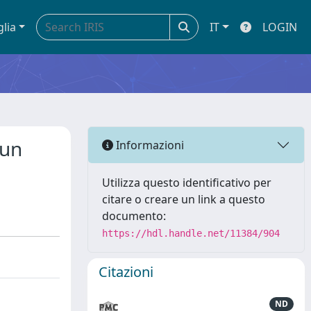
glia
IT
LOGIN
 un
Informazioni
Utilizza questo identificativo per
citare o creare un link a questo
documento:
https://hdl.handle.net/11384/904
Citazioni
ND