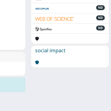
ND
ND
ND
social impact