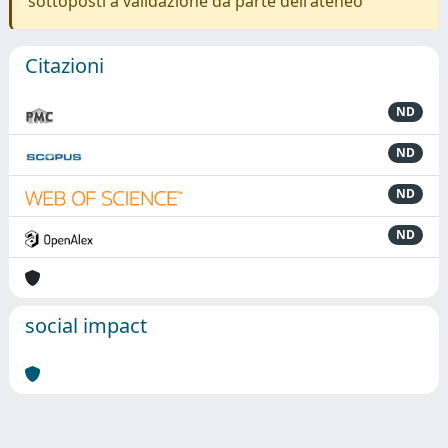
sottoposti a validazione da parte dell'ateneo
Citazioni
ND
ND
ND
ND
social impact