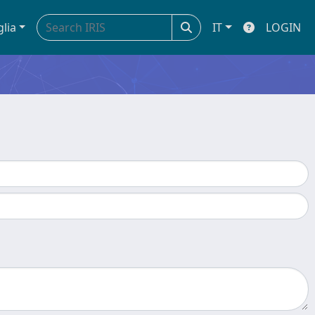
glia
IT
LOGIN