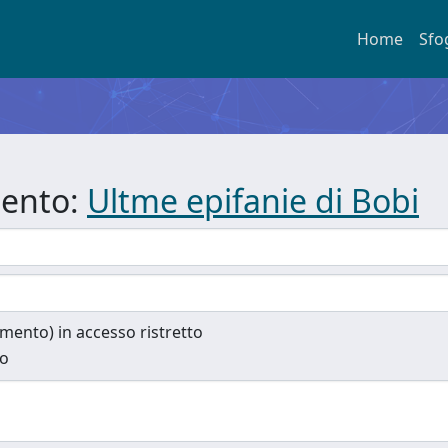
Home
Sfo
mento:
Ultme epifanie di Bobi
cumento) in accesso ristretto
to