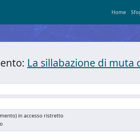
Home
Sfo
mento:
La sillabazione di muta c
cumento) in accesso ristretto
to