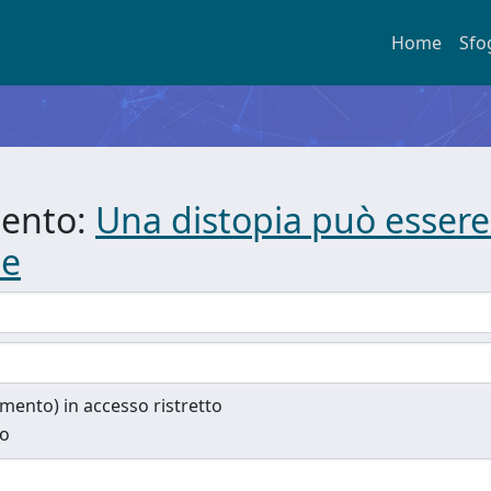
Home
Sfo
mento:
Una distopia può essere 
te
cumento) in accesso ristretto
to