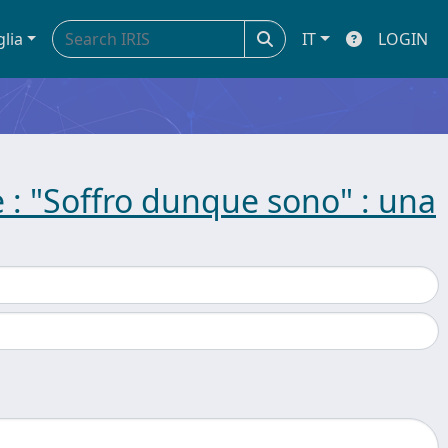
glia
IT
LOGIN
e : "Soffro dunque sono" : una