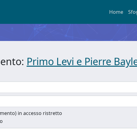
Home
Sfo
mento:
Primo Levi e Pierre Bayl
cumento) in accesso ristretto
to