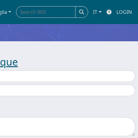
glia
IT
LOGIN
cque