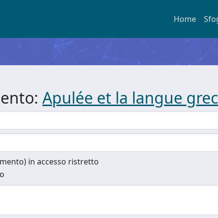
Home
Sfo
mento:
Apulée et la langue gre
cumento) in accesso ristretto
to