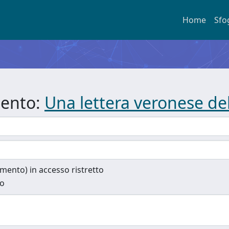
Home
Sfo
mento:
Una lettera veronese del
cumento) in accesso ristretto
to