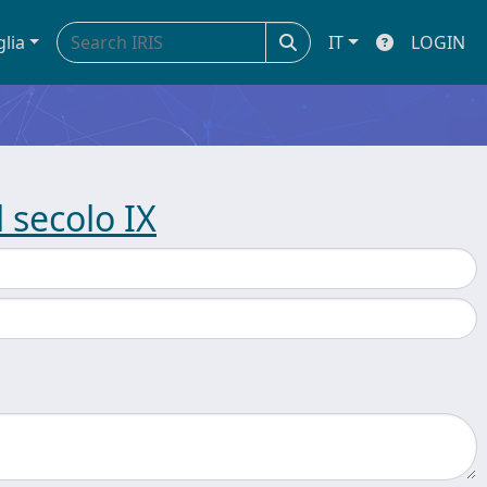
glia
IT
LOGIN
 secolo IX