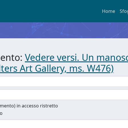
Home
Sfo
mento:
Vedere versi. Un manosc
ters Art Gallery, ms. W476)
cumento) in accesso ristretto
to