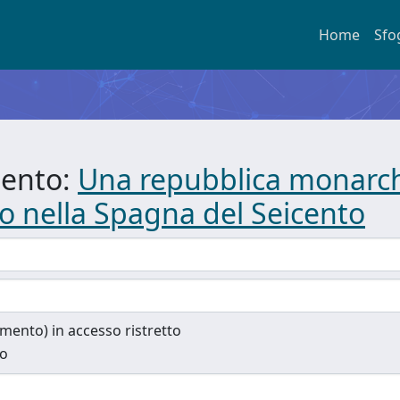
Home
Sfo
mento:
Una repubblica monarchic
no nella Spagna del Seicento
cumento) in accesso ristretto
to