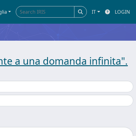
glia
IT
LOGIN
onte a una domanda infinita".