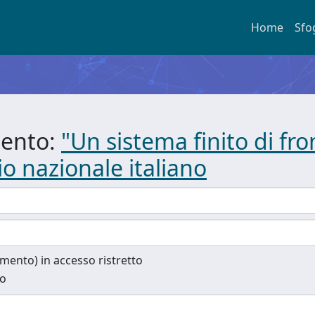
Home
Sfo
mento:
"Un sistema finito di fr
io nazionale italiano
cumento) in accesso ristretto
to