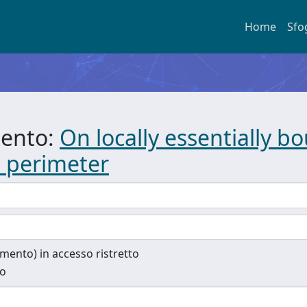
Home
Sfo
mento:
On locally essentially 
te perimeter
cumento) in accesso ristretto
to