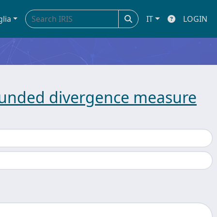
glia
IT
LOGIN
bounded divergence measure