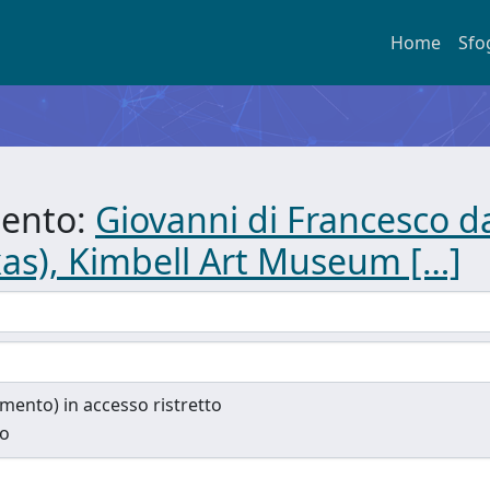
Home
Sfo
mento:
Giovanni di Francesco d
xas), Kimbell Art Museum […]
cumento) in accesso ristretto
to