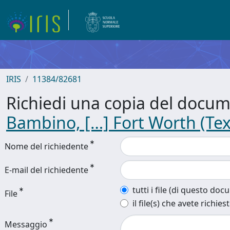
IRIS
11384/82681
Richiedi una copia del docu
Bambino, […] Fort Worth (Te
Nome del richiedente
E-mail del richiedente
tutti i file (di questo do
File
il file(s) che avete richies
Messaggio