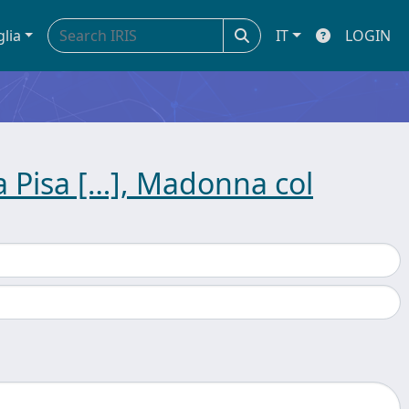
glia
IT
LOGIN
a Pisa […], Madonna col