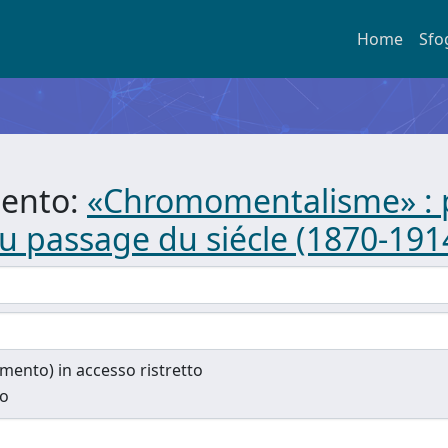
Home
Sfo
mento:
«Chromomentalisme» : p
au passage du siécle (1870-191
cumento) in accesso ristretto
to