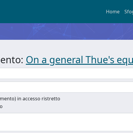
Home
Sfo
mento:
On a general Thue's eq
cumento) in accesso ristretto
to