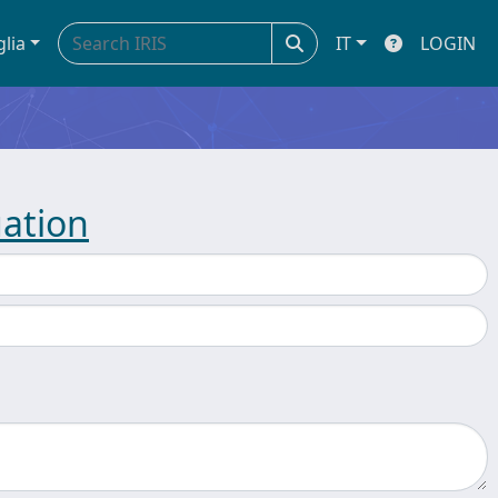
glia
IT
LOGIN
uation