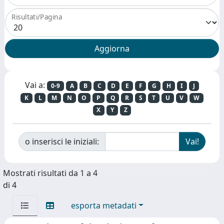
Risultati/Pagina
Vai a:
0-9
A
B
C
D
E
F
G
H
I
J
K
L
M
N
O
P
Q
R
S
T
U
V
W
X
Y
Z
o inserisci le iniziali:
Mostrati risultati da 1 a 4
di 4
esporta metadati