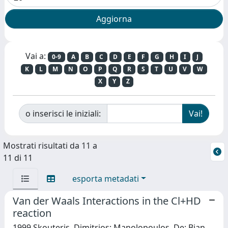
Vai a:
0-9
A
B
C
D
E
F
G
H
I
J
K
L
M
N
O
P
Q
R
S
T
U
V
W
X
Y
Z
o inserisci le iniziali:
Mostrati risultati da 11 a
11 di 11
esporta metadati
Van der Waals Interactions in the Cl+HD
reaction
1999 Skouteris, Dimitrios; Manolopoulos, De; Bian,