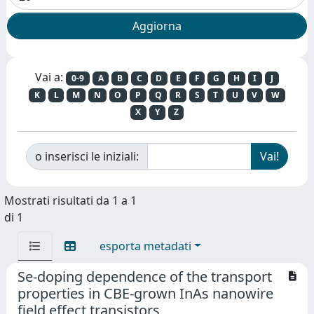
Vai a:
0-9
A
B
C
D
E
F
G
H
I
J
K
L
M
N
O
P
Q
R
S
T
U
V
W
X
Y
Z
o inserisci le iniziali:
Mostrati risultati da 1 a 1
di 1
esporta metadati
Se-doping dependence of the transport
properties in CBE-grown InAs nanowire
field effect transistors