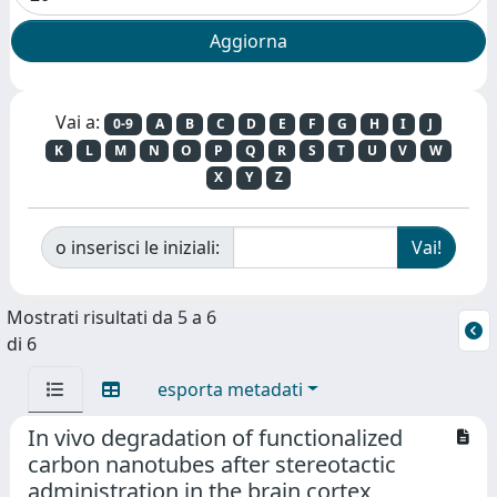
Vai a:
0-9
A
B
C
D
E
F
G
H
I
J
K
L
M
N
O
P
Q
R
S
T
U
V
W
X
Y
Z
o inserisci le iniziali:
Mostrati risultati da 5 a 6
di 6
esporta metadati
In vivo degradation of functionalized
carbon nanotubes after stereotactic
administration in the brain cortex