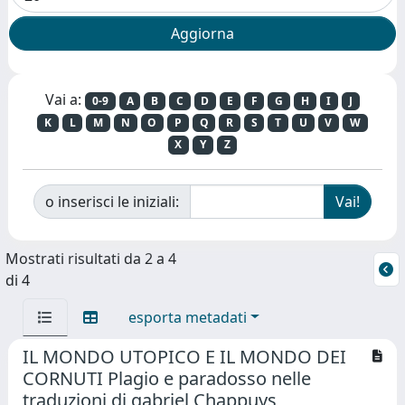
Vai a:
0-9
A
B
C
D
E
F
G
H
I
J
K
L
M
N
O
P
Q
R
S
T
U
V
W
X
Y
Z
o inserisci le iniziali:
Mostrati risultati da 2 a 4
di 4
esporta metadati
IL MONDO UTOPICO E IL MONDO DEI
CORNUTI Plagio e paradosso nelle
traduzioni di gabriel Chappuys