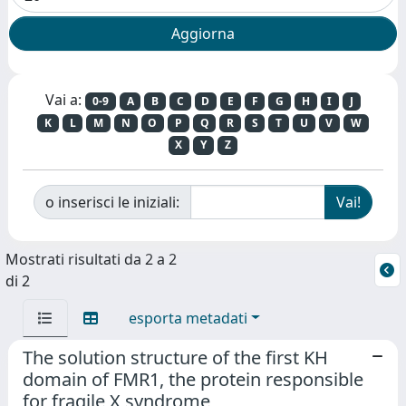
Vai a:
0-9
A
B
C
D
E
F
G
H
I
J
K
L
M
N
O
P
Q
R
S
T
U
V
W
X
Y
Z
o inserisci le iniziali:
Mostrati risultati da 2 a 2
di 2
esporta metadati
The solution structure of the first KH
domain of FMR1, the protein responsible
for fragile X syndrome