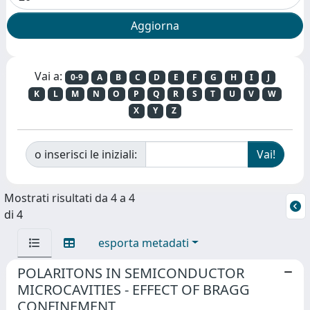
Vai a:
0-9
A
B
C
D
E
F
G
H
I
J
K
L
M
N
O
P
Q
R
S
T
U
V
W
X
Y
Z
o inserisci le iniziali:
Mostrati risultati da 4 a 4
di 4
esporta metadati
POLARITONS IN SEMICONDUCTOR
MICROCAVITIES - EFFECT OF BRAGG
CONFINEMENT