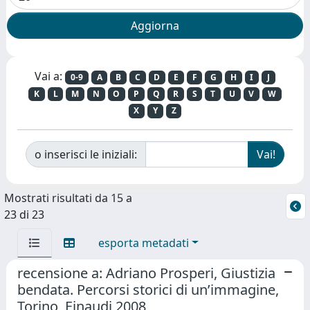
Vai a:
0-9
A
B
C
D
E
F
G
H
I
J
K
L
M
N
O
P
Q
R
S
T
U
V
W
X
Y
Z
o inserisci le iniziali:
Mostrati risultati da 15 a
23 di 23
esporta metadati
recensione a: Adriano Prosperi, Giustizia
bendata. Percorsi storici di un’immagine,
Torino, Einaudi 2008