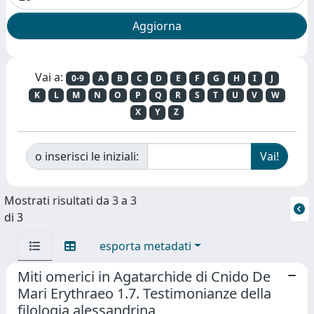
Vai a:
0-9
A
B
C
D
E
F
G
H
I
J
K
L
M
N
O
P
Q
R
S
T
U
V
W
X
Y
Z
o inserisci le iniziali:
Mostrati risultati da 3 a 3
di 3
esporta metadati
Miti omerici in Agatarchide di Cnido De
Mari Erythraeo 1.7. Testimonianze della
filologia alessandrina