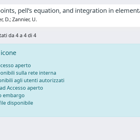
oints, pell’s equation, and integration in elemen
, D.; Zannier, U.
ati da 4 a 4 di 4
icone
ccesso aperto
onibili sulla rete interna
nibili agli utenti autorizzati
 ad Accesso aperto
to embargo
ile disponibile