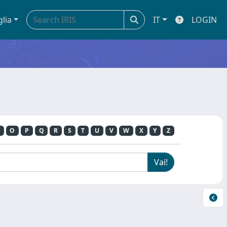
glia
IT
LOGIN
O
P
Q
R
S
T
U
V
W
X
Y
Z