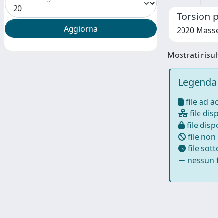
Torsion p
2020 Masser
Mostrati risult
Legenda 
file ad a
file disp
file dispo
file non
file sot
nessun f