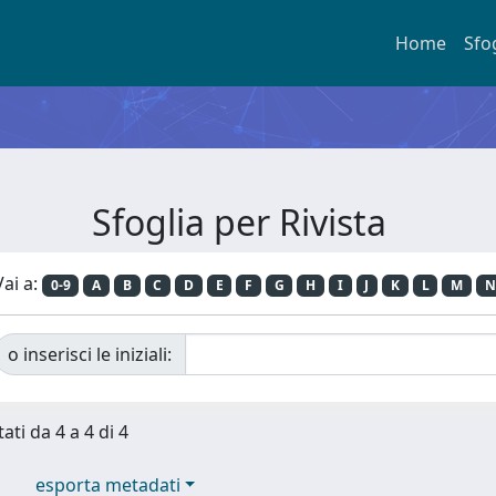
Home
Sfo
Sfoglia per Rivista
Vai a:
0-9
A
B
C
D
E
F
G
H
I
J
K
L
M
N
o inserisci le iniziali:
ati da 4 a 4 di 4
esporta metadati