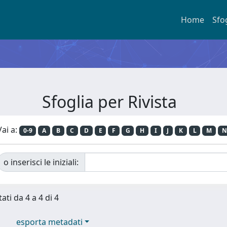
Home
Sfo
Sfoglia per Rivista
Vai a:
0-9
A
B
C
D
E
F
G
H
I
J
K
L
M
N
o inserisci le iniziali:
ati da 4 a 4 di 4
esporta metadati