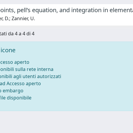
oints, pell’s equation, and integration in elemen
, D.; Zannier, U.
ati da 4 a 4 di 4
icone
ccesso aperto
onibili sulla rete interna
nibili agli utenti autorizzati
 ad Accesso aperto
to embargo
ile disponibile