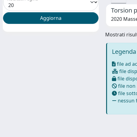
Torsion p
2020 Masser
Mostrati risult
Legenda 
file ad a
file disp
file dispo
file non
file sot
nessun f