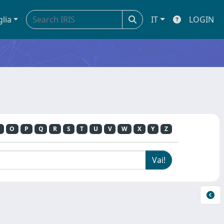
glia
IT
LOGIN
O
P
Q
R
S
T
U
V
W
X
Y
Z