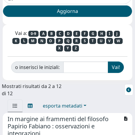
Vai a:
0-9
A
B
C
D
E
F
G
H
I
J
K
L
M
N
O
P
Q
R
S
T
U
V
W
X
Y
Z
o inserisci le iniziali:
Mostrati risultati da 2 a 12
di 12
esporta metadati
In margine ai frammenti del filosofo
Papirio Fabiano : osservazioni e
integrazioni