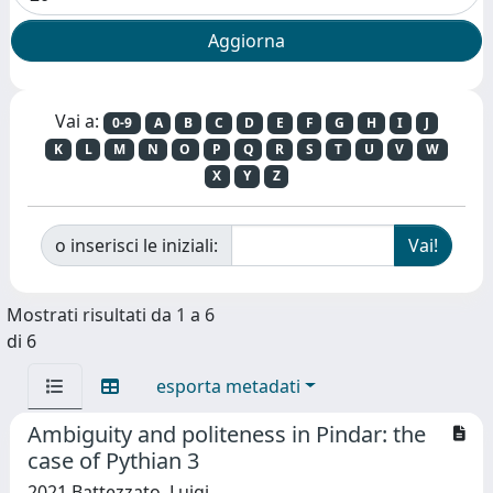
Vai a:
0-9
A
B
C
D
E
F
G
H
I
J
K
L
M
N
O
P
Q
R
S
T
U
V
W
X
Y
Z
o inserisci le iniziali:
Mostrati risultati da 1 a 6
di 6
esporta metadati
Ambiguity and politeness in Pindar: the
case of Pythian 3
2021 Battezzato, Luigi