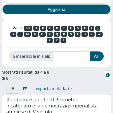
Vai a:
0-9
A
B
C
D
E
F
G
H
I
J
K
L
M
N
O
P
Q
R
S
T
U
V
W
X
Y
Z
o inserisci le iniziali:
Mostrati risultati da 4 a 8
di 8
esporta metadati
Il donatore punito. Il Prometeo
incatenato e la democrazia imperialista
ateniese di V secolo