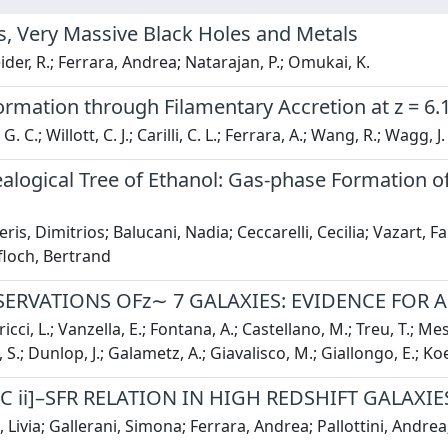
rs, Very Massive Black Holes and Metals
der, R.; Ferrara, Andrea; Natarajan, P.; Omukai, K.
rmation through Filamentary Accretion at z = 6.
. C.; Willott, C. J.; Carilli, C. L.; Ferrara, A.; Wang, R.; Wagg, J.
logical Tree of Ethanol: Gas-phase Formation of
ris, Dimitrios; Balucani, Nadia; Ceccarelli, Cecilia; Vazart, F
floch, Bertrand
ERVATIONS OFz∼ 7 GALAXIES: EVIDENCE FOR A
cci, L.; Vanzella, E.; Fontana, A.; Castellano, M.; Treu, T.; Mes
i, S.; Dunlop, J.; Galametz, A.; Giavalisco, M.; Giallongo, E.; Ko
C ii]–SFR RELATION IN HIGH REDSHIFT GALAXIE
, Livia; Gallerani, Simona; Ferrara, Andrea; Pallottini, Andrea