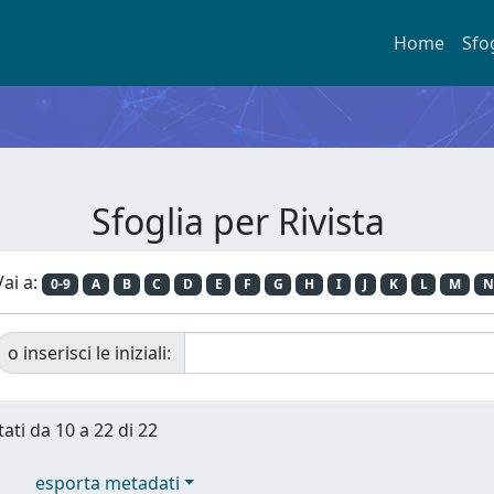
Home
Sfo
Sfoglia per Rivista
Vai a:
0-9
A
B
C
D
E
F
G
H
I
J
K
L
M
N
o inserisci le iniziali:
tati da 10 a 22 di 22
esporta metadati