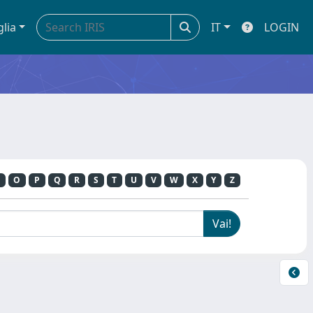
glia
IT
LOGIN
O
P
Q
R
S
T
U
V
W
X
Y
Z