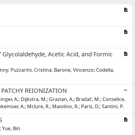
1
 Glycolaldehyde, Acetic Acid, and Formic
anny; Puzzarini, Cristina; Barone, Vincenzo; Codella,
 PATCHY REIONIZATION
inger, A.; Dijkstra, M.; Grazian, A.; Bradač, M.; Conselice,
ekemoer, A.; Mclure, R.; Maiolino, R.; Paris, D.; Santini, P.
S
; Yue, Bin