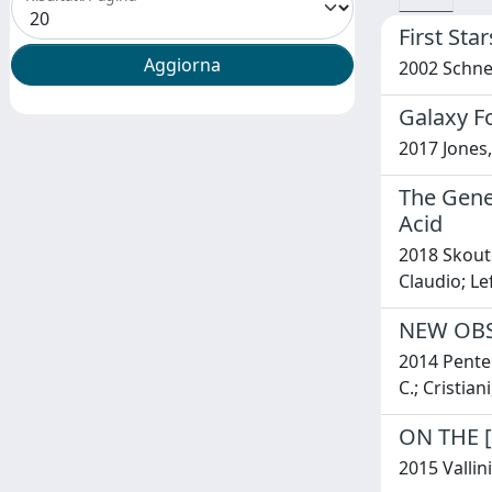
First Sta
2002 Schnei
Galaxy Fo
2017 Jones, G
The Genea
Acid
2018 Skoute
Claudio; Le
NEW OBS
2014 Penteri
C.; Cristian
ON THE [
2015 Vallini