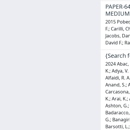
PAPER-6
MEDIUM
2015 Pober,
F.; Carilli,
Jacobs, Dan
David F.; R
{Search f
2024 Abac, A. G.; Abbott, R.; Abe, H.; Acernese, F.; Ackley, K.; Adamcewicz, C.; Adhicary, S.; Adhikari, N.; Adhikari, R. X.; Adkins, V. K.; Adya, V. B.; Affeldt, C.; Agarwal, D.; Agathos, M.; Aguiar, O. D.; Aguilar, I.; Aiello, L.; Ain, A.; Ajith, P.; Akutsu, T.; Albanesi, S.; Alfaidi, R. A.; Al-Jodah, A.; Alléné, C.; Allocca, A.; Almualla, M.; Altin, P. A.; Álvarez-López, S.; Amato, A.; Amez-Droz, L.; Amorosi, A.; Anand, S.; Ananyeva, A.; Andersen, R.; Anderson, S. B.; Anderson, W. G.; Andia, M.; Ando, M.; Andrade, T.; Andres, N.; Andrés-Carcasona, M.; Andrić, T.; Ansoldi, S.; Antelis, J. M.; Antier, S.; Aoumi, M.; Apostolatos, T.; Appavuravther, E. Z.; Appert, S.; Apple, S. K.; Arai, K.; Araya, A.; Araya, M. C.; Areeda, J. S.; Aritomi, N.; Armato, F.; Arnaud, N.; Arogeti, M.; Aronson, S. M.; Arun, K. G.; Ashton, G.; Aso, Y.; Assiduo, M.; Assis De Souza Melo, S.; Aston, S. M.; Astone, P.; Aubin,