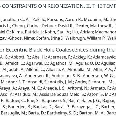
4 CONSTRAINTS ON REIONIZATION. II. THE TEM
 Jonathan C.; Ali, Zaki S.; Parsons, Aaron R.; Mcquinn, Matth
 Chris L.; Cheng, Carina; Deboer, David R.; Dexter, Matthew R.;
iel C.; Klima, Patricia J.; Kohn, Saul A.; Liu, Adrian; Macma
azavi-Ghods, Nima; Stefan, Irina I.; Walbrugh, William P.; W
or Eccentric Black Hole Coalescences during the
 F.; Aultoneal, K.; Babak, S.; Badalyan, A.; Badaracco, F.; Badger, C.; Bae, S.; Bagnasco, S.; Bai, Y.; Baier, J. G.; Bajpai, R.; Baka, T.; Ball, M.; Ballardin, G.; Ballmer, S. W.; Baltus, G.; Banagiri, S.; Banerjee, B.; Bankar, D.; Baral, P.; Barayoga, J. C.; Barber, J.; Barish, B. C.; Barker, D.; Barneo, P.; Barone, F.; Barr, B.; Barsotti, L.; Barsuglia, M.; Barta, D.; Barthelmy, S. D.; Barton, M. A.; Bartos, I.; Basak, S.; Basalaev, A.; Bassiri, R.; Basti, A.; Bawaj, M.; Baxi, P.; Bayley, J. C.; Baylor, A. C.; Bazzan, M.; Bécsy, B.; Bedakihale, V. M.; Beirnaert, F.; Bejger, M.; Bell, A. S.; Benedetto, V.; Beniwal, D.; Benoit, W.; Bentley, J. D.; Ben Yaala, M.; Bera, S.; Berbel, M.; Bergamin, F.; Berger, B. K.; Bernuzzi, S.; Beroiz, M.; Berry, C. P. L.; Bersanetti, D.; Bertolini, A.; Betzwieser, J.; Beveridge, D.; Bevins, N.; Bhandare, R.; Bhandari, A. V.; Bhardwaj, U.; Bhatt, R.; Bhattacharjee, D.; Bhaumik, S.; Bianchi, A.; Bilenko, I. A.; Bilicki, M.; Billingsley, G.; Binetti, A.; Bini, S.; Birnholtz, O.; Biscans, S.; Bischi, M.; Biscoveanu, S.; Bisht, A.; Bitossi, M.; Bizouard, M. -A.; Blackburn, J. K.; Blair, C. D.; Blair, D. G.; Bobba, F.; Bode, N.; Boër, M.; Bogaert, G.; Boileau, G.; Boldrini, M.; Bolingbroke, G. N.; Bonavena, L. D.; Bondarescu, R.; Bondu, F.; Bonilla, E.; Bonilla, G. S.; Bonnand, R.; Booker, P.; Boschi, V.; Bose, S.; Bossilkov, V.; Boudart, V.; Bozzi, A.; Bradaschia, C.; Brady, P. R.; Braglia, M.; Branch, A.; Branchesi, M.; Breschi, M.; Briant, T.; Brillet, A.; Brinkmann, M.; Brockill, P.; Brooks, A. F.; Brown, D. D.; Brozzetti, M. L.; Brunett, S.; Bruno, G.; Bruntz, R.; Bryant, J.; Bucci, F.; Buchanan, J.; Bulashenko, O.; Bulik, T.; Bulten, H. J.; Buonanno, A.; Burtnyk, K.; Buscicchio, R.; Buskulic, D.; Buy, C.; Cabourn Davies, G. S.; Cabras, G.; Cabrita, R.; Cadonati, L.; Cagnoli, G.; Cahillane, C.; Cain, H. W.; Calderón Bustillo, J.; Callaghan, J. D.; Callister, T. A.; Calloni, E.; Camp, J. B.; Canepa, M.; Caneva Santoro, G.; Cannavacciuolo, M.; Cannon, K. C.; Cao, H.; Cao, Z.; Capistran, L. A.; Capocasa, E.; Capote, E.; Carapella, G.; Carbognani, F.; Carlassara, M.; Carlin, J. B.; Carpinelli, M.; Carter, J. J.; Carullo, G.; Casanueva Diaz, J.; Casentini, C.; Castaldi, G.; Castro-Lucas, S. Y.; Caudill, S.; Cavaglià, M.; Cavalieri, R.; Cella, G.; Cerdá-Durán, P.; Cesarini, E.; Chaibi, W.; Chalathadka-Subrahmanya, S.; Chan, C.; Chan, J. C. L.; Chan, K. H. M.; Chan, M.; Chan, W. L.; Chandra, K.; Chang, I. P.; Chang, R. -J.; Chang, W.; Chanial, P.; Chao, S.; Chapman-Bird, C.; Charlton, E. L.; Charlton, P.; Chassande-Mottin, E.; Chastain, L.; Chatterjee, C.; Chatterjee, Debarati; Chatterjee, Deep; Chaturvedi, M.; Chaty, S.; Chatziioannou, K.; Chen, A.; Chen, A. H. -Y.; Chen, D.; Chen, H.; Chen, H. Y.; Chen, J.; Chen, K. H.; Chen, X.; Chen, Y. -R.; Chen, Y.; Cheng, H.; Chessa, P.; Chia, H. Y.; Chiadini, F.; Chiang, C.; Chiarini, G.; Chiba, A.; Chiba, R.; Chierici, R.; Chincarini, A.; Chiofalo, M. L.; Chiummo, A.; Chou, C.; Choudhary, S.; Christensen, N.; Chua, S. S. Y.; Chung, K. W.; Ciani, G.; Ciecielag, P.; Cieślar, M.; Cifaldi, M.; Ciobanu, A. A.; Ciolfi, R.; Clara, F.; Clark, J. A.; Clarke, T. A.; Clearwater, P.; Clesse, S.; Cleva, F.; Coccia, E.; Codazzo, E.; Cohadon, P. -F.; Colleoni, M.; Collette, C. G.; Collins, J.; Colombo, A.; Colpi, M.; Compton, C. M.; Conti, L.; Cooper, S. J.; Corbitt, T. R.; Cordero-Carrión, I.; Corezzi, S.; Cornish, N. J.; Corsi, A.; Cortese, S.; Costa, C. A.; Cottingham, R.; Coughlin, M. W.; Couineaux, A.; Coulon, J. -P.; Countryman, S. T.; Coupechoux, J. -F.; Cousins, B.; Couvares, P.; Coward, D. M.; Cowart, M. J.; Cowburn, B. D.; Coyne, D. C.; Coyne, R.; Craig, K.; Creighton, J. D. E.; Creighton, T. D.; Criswell, A. W.; Crockett-Gray, J. C. G.; Croquette, M.; Crouch, R.; Crowder, S. G.; Cudell, J. R.; Cullen, T. J.; Cumming, A.; Cuoco, E.; Curyło, M.; Cusinato, M.; Dabadie, P.; Dal Canton, T.; Dall’Osso, S.; Dálya, G.; D’Angelo, B.; Danilishin, S.; D’Antonio, S.; Danzmann, K.; Darroch, K. E.; Darsow-Fromm, C.; Dartez, L. P.; Dasgupta, A.; Datta, S.; Dattilo, V.; Daumas, A.; Dave, I.; Davenport, A.; Davier, M.; Davis, D.; Davis, M. C.; Daw, E. J.; Dax, M.; Deenadayalan, M.; Degallaix, J.; De Laurentis, M.; Deléglise, S.; Del Favero, V.; De Lillo, F.; Dell’Aquila, D.; Del Pozzo, W.; De Marco, F.; De Matteis, F.; D’Emilio, V.; Demos, N.; Dent, T.; Depasse, A.; De Pietri, R.; De Rosa, R.; De Rossi, C.; De Simone, R.; Dhurandhar, S.; Diab, R.; Diamond, P. Z.; Díaz, M. C.; Didio, N. A.; Dietrich, T.; Di Fiore, L.; Di Fronzo, C.; Di Giovanni, F.; Di Giovanni, M.; Di Girolamo, T.; Diksha, D.; Di Lieto, A.; Di Michele, A.; Ding, J.; Di Pace, S.; Di Palma, I.; Di Renzo, F.; Divyajyoti, ; Dmitriev, A.; Doctor, Z.; Dohmen, E.; Doleva, P. 