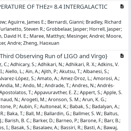
PERATURE OF THEz= 8.4 INTERGALACTIC
ew; Aguirre, James E.; Bernardi, Gianni; Bradley, Richard
 Furlanetto, Steven R.; Grobbelaar, Jasper; Horrell, Jasper;
hon, David H. E.; Maree, Matthys; Mesinger, Andrei; Moore,
alker, Andre; Zheng, Haoxuan
 Third Observing Run of LIGO and Virgo}
P.; Donahue, L.; D’Onofrio, L.; Donovan, F.; Dooley, K. L.; Dooney, T.; Doravari, S.; Dorosh, O.; Drago, M.; Driggers, J. C.; Drori, Y.; Du, H.; Ducoin, J. -G.; Dunn, L.; Dupletsa, U.; D’Urso, D.; Duval, H.; Duverne, P. -A.; Dwyer, S. E.; Eassa, C.; Ebersold, M.; Eckhardt, T.; Eddolls, G.; Edelman, B.; Edo, T. B.; Edy, O.; Effler, A.; Eichholz, J.; Einsle, H.; Eisenmann, M.; Eisenstein, R. A.; Ejlli, A.; Engelby, E.; Engl, A. J.; Errico, L.; Essick, R. C.; Estellés, H.; Estevez, D.; Etzel, T.; Evans, C. R.; Evans, M.; Evans, T. M.; Evstafyeva, T.; Ewing, B. E.; Ezquiaga, J. M.; Fabrizi, F.; Faedi, F.; Fafone, V.; Fair, H.; Fairhurst, S.; Fan, P. C.; Farah, A. M.; Farr, B.; Farr, W. M.; Fauchon-Jones, E. J.; Favaro, G.; Favata, M.; Fays, M.; Feicht, J.; Fejer, M. M.; Fenyvesi, E.; Ferguson, D. L.; Ferrante, I.; Ferreira, T. A.; Fidecaro, F.; Fiori, A.; Fiori, I.; Fishbach, M.; Fisher, R. P.; Fittipaldi, R.; Fiumara, V.; Flaminio, R.; Fleischer, S. M.; Fleming, L. S.; Floden, E.; Fong, H.; Font, J. A.; Fornal, B.; Forsyth, P. W. F.; Franceschetti, K.; Franke, A.; Frasca, S.; Frasconi, F.; Frattale Mascioli, A.; Frei, Z.; Freise, A.; Freitas, O.; Frey, R.; Frischhertz, W.; Fritschel, P.; Frolov, V. V.; Fronzé, G. G.; Fujii, S.; Fukunaga, I.; Fulda, P.; Fyffe, M.; Gabella, W. E.; Gadre, B.; Gair, J. R.; Gais, J.; Galaudage, S.; Gallardo, S.; Gamba, R.; Ganapathy, D.; Ganguly, A.; Gaonkar, S. G.; Garaventa, B.; Garcia-Bellido, J.; García-Núñez, C.; García-Quirós, C.; Gardner, J. W.; Gardner, K. A.; Gargiulo, J.; Garufi, F.; Gasbarra, C.; Gateley, B.; Gayathri, V.; Gemme, G.; Gennai, A.; George, J.; Gerberding, O.; Gergely, L.; Ghadiri, N.; Ghosh, Abhirup; Ghosh, Archisman; Ghosh, Shaon; Ghosh, Shrobana; Ghosh, Suprovo; Ghosh, Tathagata; Giacoppo, L.; Giaime, J. A.; Giardina, K. D.; Gibson, D. R.; Gier, C.; Giri, P.; Gissi, F.; Gkaitatzis, S.; Glanzer, J.; Gleckl, A. E.; Glotin, F.; Godfrey, J.; Godwin, P.; Goetz, E.; Goetz, R.; Golomb, J.; Gomez Lopez, S.; Goncharov, B.; González, G.; Goodwin-Jones, A. W.; Gosselin, M.; Gouaty, R.; Gould, D. W.; Goyal, S.; Grace, B.; Grado, A.; Graham, V.; Granados, A. E.; Granata, M.; Granata, V.; Gras, S.; Grassia, P.; Gray, C.; Gray, R.; Greco, G.; Green, A. C.; Green, S. M.; Green, S. R.; Gretarsson, A. M.; Gretarsson, E. M.; Griffith, D.; Griffiths, W. L.; Griggs, H. L.; Grignani, G.; Grimaldi, A.; Grimaud, C.; Grote, H.; Gruson, A. S.; Guerra, D.; Guetta, D.; Guidi, G. M.; Guimaraes, A. R.; Gulati, H. K.; Gulminelli, F.; Gunny, A. M.; Guo, H.; Guo, Y.; Gupta, Anchal; Gupta, Anuradha; Gupta, Ish; Gupta, N. C.; Gupta, P.; Gupta, S. K.; Gupte, N.; Gurav, R.; Gurs, J.; Gustafson, E. K.; Gutierrez, N.; Guzman, F.; Haba, D.; Haegel, L.; Hain, G.; Haino, S.; Halim, O.; Hall, E. D.; Hamilton, E. Z.; Hammond, G.; Han, W. -B.; Haney, M.; Hanks, J.; Hanna, C.; Hannam, M. D.; Hannuksela, O. A.; Hanselman, A. G.; Hansen, H.; Hanson, J.; Harada, R.; Harder, T.; Haris, K.; Harmark, T.; Harms, J.; Harry, G. M.; Harry, I. W.; Hartwig, D.; Haskell, B.; Haster, C. -J.; Hathaway, J. S.; Haughian, K.; Hayakawa, H.; Hayama, K.; Hayes, F. J.; Healy, J.; Heffernan, A.; Heidmann, A.; Heintze, M. C.; Heinze, J.; Heinzel, J.; Heitmann, H.; Hellman, F.; Hello, P.; Helmling-Cornell, A. F.; Hemming, G.; Hendry, M.; Heng, I. S.; Hennes, E.; Hennig, J. -S.; Hennig, M.; Henshaw, C.; Hernandez, A.; Hertog, T.; Heurs, M.; Hewitt, A. L.; Higginbotham, S.; Hild, S.; Hill, P.; Himemoto, Y.; Hines, A. S.; Hirata, N.; Hirose, C.; Ho, J.; Hoang, S.; Hochheim, S.; Hofman, D.; Hohmann, J. N.; Holland, N. A.; Holley-Bockelmann, K.; Hollows, I. J.; Holmes, Z. J.; Holz, D. E.; Hong, C.; Hong, Q.; Hornung, J.; Hoshino, S.; Hough, J.; Hourihane, S.; Howell, E. J.; Hoy, C. G.; Hoyland, D.; Hsieh, H. -F.; Hsiung, C.; Hsu, H. C.; Hsu, S. -C.; Hsu, W. -F.; Hu, P.; Hu, Q.; Huang, H. Y.; Huang, Y. -J.; Huang, Y.; Huang, Y. T.; Hübner, M. T.; Huddart, A. D.; Hughey, B.; Hui, D. C. Y.; Hui, V.; Hur, R.; Husa, S.; Huxford, R.; Huynh-Dinh, T.; Hyland, J.; Iakovlev, A.; Iandolo, G. A.; Iess, A.; Inayoshi, K.; Inoue, Y.; Iorio, G.; Iosif, P.; Irwin, J.; Isi, M.; Ismail, M. A.; Itoh, Y.; Iwaya, M.; Iyer, B. R.; Jaberianhamedan, V.; Jacqmin, T.; Jacquet, P. -E.; Jadhav, S. J.; Jadhav, S. P.; Jain, D.; Jain, T.; James, A. L.; James, P. A.; Jamshidi, R.; Jan, A. Z.; J