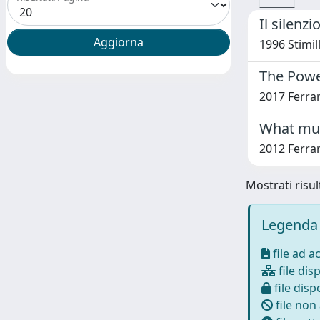
Il silenz
1996 Stimill
The Power
2017 Ferrar
What mus
2012 Ferrar
Mostrati risult
Legenda 
file ad a
file disp
file dispo
file non