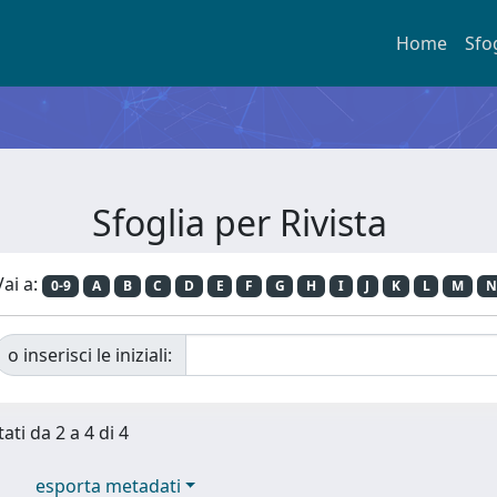
Home
Sfo
Sfoglia per Rivista
Vai a:
0-9
A
B
C
D
E
F
G
H
I
J
K
L
M
N
o inserisci le iniziali:
ati da 2 a 4 di 4
esporta metadati