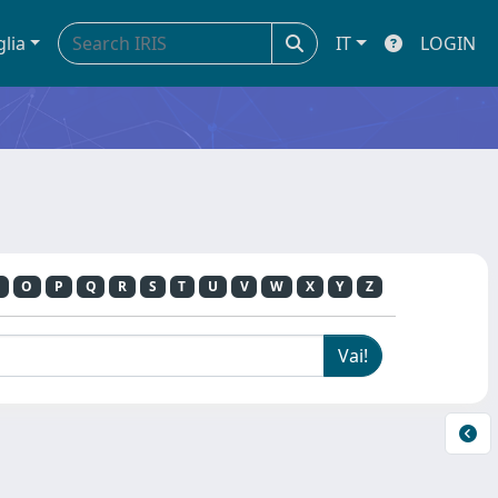
glia
IT
LOGIN
O
P
Q
R
S
T
U
V
W
X
Y
Z