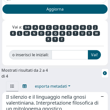
Vai a:
0-9
A
B
C
D
E
F
G
H
I
J
K
L
M
N
O
P
Q
R
S
T
U
V
W
X
Y
Z
o inserisci le iniziali:
Mostrati risultati da 2 a 4
di 4
esporta metadati
Il silenzio e il linguaggio nella gnosi
valentiniana. Interpretazione filosofica di
un mitologema gnostico