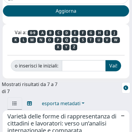
Vai a:
0-9
A
B
C
D
E
F
G
H
I
J
K
L
M
N
O
P
Q
R
S
T
U
V
W
X
Y
Z
o inserisci le iniziali:
Mostrati risultati da 7 a 7
di 7
esporta metadati
Varietà delle forme di rappresentanza di
cittadini e lavoratori: verso un’analisi
internazionale e comparata