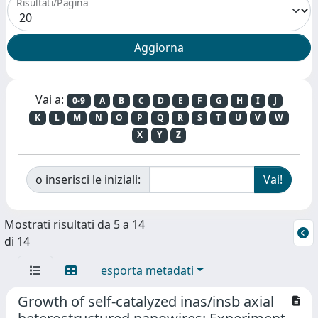
Risultati/Pagina
Vai a:
0-9
A
B
C
D
E
F
G
H
I
J
K
L
M
N
O
P
Q
R
S
T
U
V
W
X
Y
Z
o inserisci le iniziali:
Mostrati risultati da 5 a 14
di 14
esporta metadati
Growth of self-catalyzed inas/insb axial