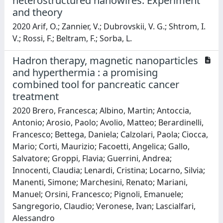
heterostructured nanowires: Experiment
and theory
2020 Arif, O.; Zannier, V.; Dubrovskii, V. G.; Shtrom, I.
V.; Rossi, F.; Beltram, F.; Sorba, L.
Hadron therapy, magnetic nanoparticles
and hyperthermia : a promising
combined tool for pancreatic cancer
treatment
2020 Brero, Francesca; Albino, Martin; Antoccia,
Antonio; Arosio, Paolo; Avolio, Matteo; Berardinelli,
Francesco; Bettega, Daniela; Calzolari, Paola; Ciocca,
Mario; Corti, Maurizio; Facoetti, Angelica; Gallo,
Salvatore; Groppi, Flavia; Guerrini, Andrea;
Innocenti, Claudia; Lenardi, Cristina; Locarno, Silvia;
Manenti, Simone; Marchesini, Renato; Mariani,
Manuel; Orsini, Francesco; Pignoli, Emanuele;
Sangregorio, Claudio; Veronese, Ivan; Lascialfari,
Alessandro