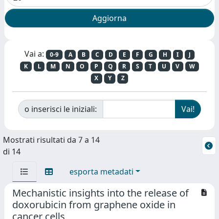
Vai a:
0-9
A
B
C
D
E
F
G
H
I
J
K
L
M
N
O
P
Q
R
S
T
U
V
W
X
Y
Z
o inserisci le iniziali:
Mostrati risultati da 7 a 14
di 14
esporta metadati
Mechanistic insights into the release of
doxorubicin from graphene oxide in
cancer cells