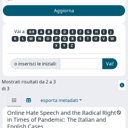
Vai a:
0-9
A
B
C
D
E
F
G
H
I
J
K
L
M
N
O
P
Q
R
S
T
U
V
W
X
Y
Z
o inserisci le iniziali:
Mostrati risultati da 2 a 3
di 3
esporta metadati
Online Hate Speech and the Radical Right
in Times of Pandemic: The Italian and
English Cases