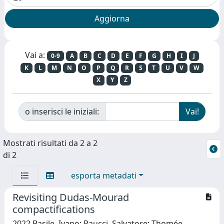
Vai a:
0-9
A
B
C
D
E
F
G
H
I
J
K
L
M
N
O
P
Q
R
S
T
U
V
W
X
Y
Z
o inserisci le iniziali:
Mostrati risultati da 2 a 2
di 2
esporta metadati
Revisiting Dudas-Mourad
compactifications
2022 Basile, Ivano; Raucci, Salvatore; Thomée,