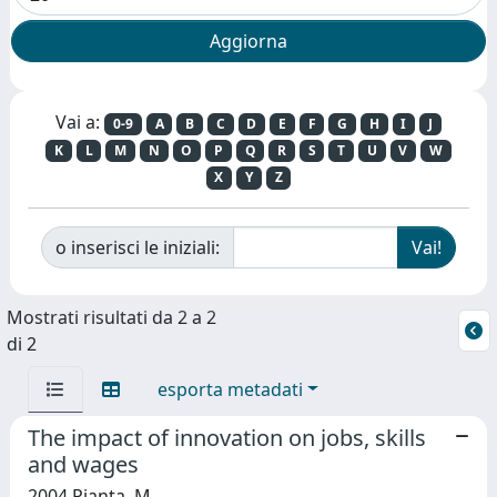
Vai a:
0-9
A
B
C
D
E
F
G
H
I
J
K
L
M
N
O
P
Q
R
S
T
U
V
W
X
Y
Z
o inserisci le iniziali:
Mostrati risultati da 2 a 2
di 2
esporta metadati
The impact of innovation on jobs, skills
and wages
2004 Pianta, M