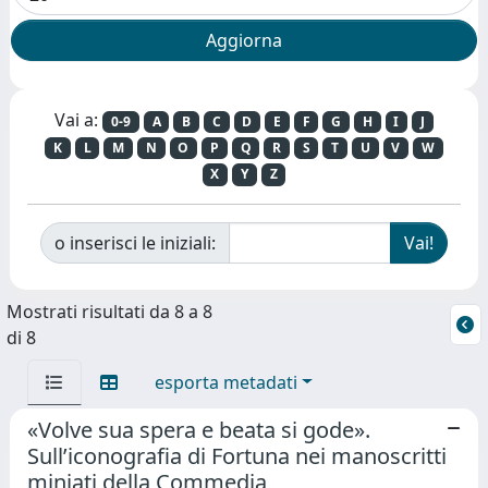
Vai a:
0-9
A
B
C
D
E
F
G
H
I
J
K
L
M
N
O
P
Q
R
S
T
U
V
W
X
Y
Z
o inserisci le iniziali:
Mostrati risultati da 8 a 8
di 8
esporta metadati
«Volve sua spera e beata si gode».
Sull’iconografia di Fortuna nei manoscritti
miniati della Commedia