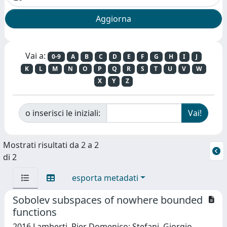
Vai a:
0-9
A
B
C
D
E
F
G
H
I
J
K
L
M
N
O
P
Q
R
S
T
U
V
W
X
Y
Z
o inserisci le iniziali:
Mostrati risultati da 2 a 2
di 2
esporta metadati
Sobolev subspaces of nowhere bounded
functions
2016 Lamberti, Pier Domenico; Stefani, Giorgio