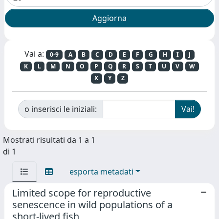
Vai a:
0-9
A
B
C
D
E
F
G
H
I
J
K
L
M
N
O
P
Q
R
S
T
U
V
W
X
Y
Z
o inserisci le iniziali:
Mostrati risultati da 1 a 1
di 1
esporta metadati
Limited scope for reproductive
senescence in wild populations of a
short-lived fish