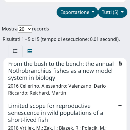
Esportazione
Tutti (5)
Mostra
records
Risultati 1 - 5 di 5 (tempo di esecuzione: 0.01 secondi).
From the bush to the bench: the annual
Nothobranchius fishes as a new model
system in biology
2016 Cellerino, Alessandro; Valenzano, Dario
Riccardo; Reichard, Martin
Limited scope for reproductive
senescence in wild populations of a
short-lived fish
2018 Vrtilek, M.; Zak, J.; Blazek, R.; Polacik, M.;