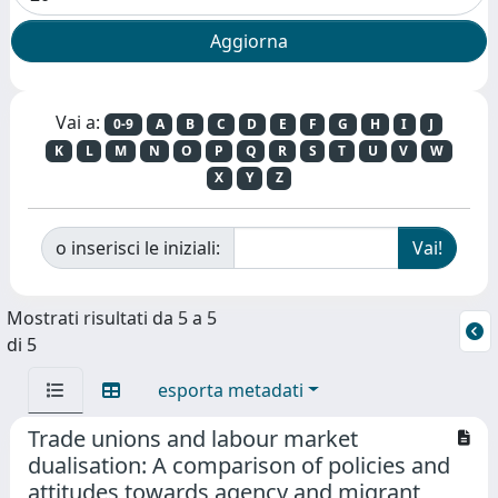
Vai a:
0-9
A
B
C
D
E
F
G
H
I
J
K
L
M
N
O
P
Q
R
S
T
U
V
W
X
Y
Z
o inserisci le iniziali:
Mostrati risultati da 5 a 5
di 5
esporta metadati
Trade unions and labour market
dualisation: A comparison of policies and
attitudes towards agency and migrant