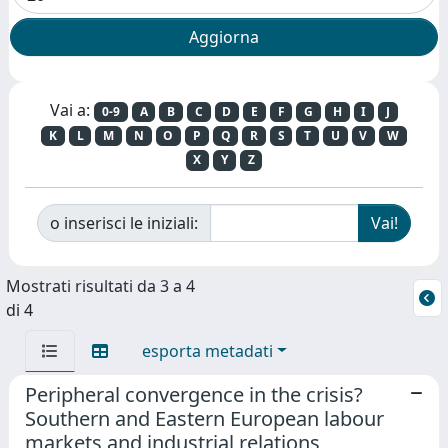
Vai a:
0-9
A
B
C
D
E
F
G
H
I
J
K
L
M
N
O
P
Q
R
S
T
U
V
W
X
Y
Z
o inserisci le iniziali:
Mostrati risultati da 3 a 4
di 4
esporta metadati
Peripheral convergence in the crisis?
Southern and Eastern European labour
markets and industrial relations