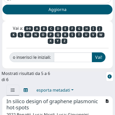
Vai a:
0-9
A
B
C
D
E
F
G
H
I
J
K
L
M
N
O
P
Q
R
S
T
U
V
W
X
Y
Z
o inserisci le iniziali:
Mostrati risultati da 5 a 6
di 6
esporta metadati
In silico design of graphene plasmonic
hot-spots
2022 Bonatti, Luca; Nicoli, Luca; Giovannini,