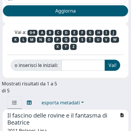
Vai a:
0-9
A
B
C
D
E
F
G
H
I
J
K
L
M
N
O
P
Q
R
S
T
U
V
W
X
Y
Z
o inserisci le iniziali:
Mostrati risultati da 1 a 5
di 5
esporta metadati
Il fascino delle rovine e il fantasma di
Beatrice
2011 Bolzoni, Lina